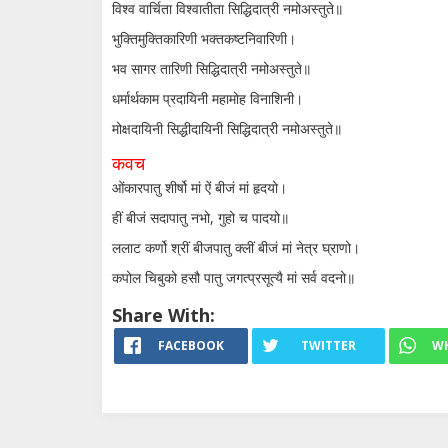
विश्व वार्चिता विश्वातीता सिद्धिदात्री नमोअस्तुते॥
भुक्तिमुक्तिकारिणी भक्तकष्टनिवारिणी।
भव सागर तारिणी सिद्धिदात्री नमोअस्तुते॥
धर्मार्थकाम प्रदायिनी महामोह विनाशिनी।
मोक्षदायिनी सिद्धीदायिनी सिद्धिदात्री नमोअस्तुते॥
कवच
ओंकारपातु शीर्षो मां ऐं बीजं मां हृदयो।
हीं बीजं सदापातु नभो, गुहो च पादयो॥
ललाट कर्णो श्रीं बीजपातु क्लीं बीजं मां नेत्र घ्राणो।
कपोल चिबुको हसौ पातु जगत्प्रसूत्यै मां सर्व वदनो॥
Share With:
FACEBOOK
TWITTER
W