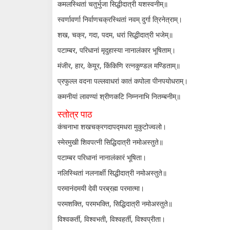
कमलस्थितां चतुर्भुजा सिद्धीदात्री यशस्वनीम्॥
स्वर्णावर्णा निर्वाणचक्रस्थितां नवम् दुर्गा त्रिनेत्राम्।
शख, चक्र, गदा, पदम, धरां सिद्धीदात्री भजेम्॥
पटाम्बर, परिधानां मृदुहास्या नानालंकार भूषिताम्।
मंजीर, हार, केयूर, किंकिणि रत्नकुण्डल मण्डिताम्॥
प्रफुल्ल वदना पल्लवाधरां कातं कपोला पीनपयोधराम्।
कमनीयां लावण्यां श्रीणकटि निम्ननाभि नितम्बनीम्॥
स्तोत्र पाठ
कंचनाभा शखचक्रगदापद्मधरा मुकुटोज्वलो।
स्मेरमुखी शिवपत्नी सिद्धिदात्री नमोअस्तुते॥
पटाम्बर परिधानां नानालंकारं भूषिता।
नलिस्थितां नलनार्क्षी सिद्धीदात्री नमोअस्तुते॥
परमानंदमयी देवी परब्रह्म परमात्मा।
परमशक्ति, परमभक्ति, सिद्धिदात्री नमोअस्तुते॥
विश्वकर्ती, विश्वभती, विश्वहर्ती, विश्वप्रीता।