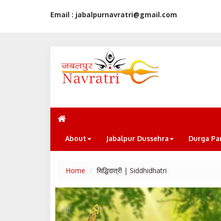
Email : jabalpurnavratri@gmail.com
About
Jabalpur Dussehra
Durga Pa
Home
सिद्धिदात्री | Siddhidhatri